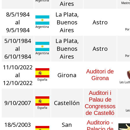
Argentina
Aires
Mastr
8/5/1984
La Plata,
al
Buenos
Astro
Argentina
9/5/1984
Aires
Por
5/10/1984
La Plata,
al
Buenos
Astro
Argentina
6/10/1984
Aires
Por
11/10/2022
Auditori de
al
Girona
Girona
España
12/10/2022
Les Lut
Auditori i
Palau de
9/10/2007
Castellón
Congressos
España
Las
de Castelló
Auditorio -
18/5/2003
San
Palacio de