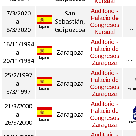
Kursaal
Auditorio -
7/3/2020
San
Palacio de
al
Sebastián,
Congresos
España
8/3/2020
Guipuzcoa
Viej
Kursaal
Auditorio -
16/11/1994
Palacio de
al
Zaragoza
Congresos
España
20/11/1994
Les Luth
Zaragoza
Auditorio -
25/2/1997
Palacio de
al
Zaragoza
Congresos
España
Les Lu
3/3/1997
Zaragoza
Auditorio -
21/3/2000
Palacio de
al
Zaragoza
Congresos
España
26/3/2000
Brom
Zaragoza
Auditorio -