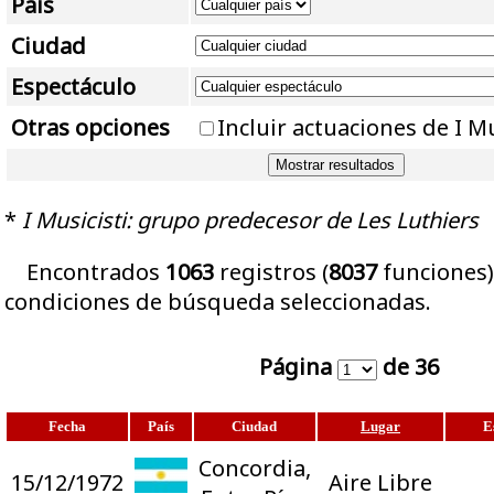
País
Ciudad
Espectáculo
Otras opciones
Incluir actuaciones de I Mu
*
I Musicisti: grupo predecesor de Les Luthiers
Encontrados
1063
registros (
8037
funciones)
condiciones de búsqueda seleccionadas.
Página
de 36
Fecha
País
Ciudad
Lugar
E
Concordia,
15/12/1972
Aire Libre