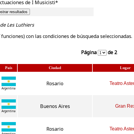
actuaciones de I Musicisti*
 de Les Luthiers
funciones) con las condiciones de búsqueda seleccionadas.
Página
de 2
País
Ciudad
Lugar
Rosario
Teatro Ast
Argentina
Buenos Aires
Gran Re
Argentina
Rosario
Teatro Ast
Argentina