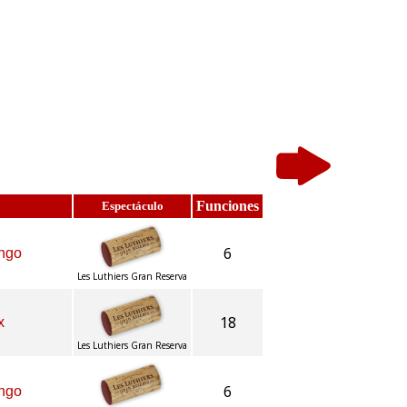
Funciones
Espectáculo
6
engo
Les Luthiers Gran Reserva
18
x
Les Luthiers Gran Reserva
6
engo