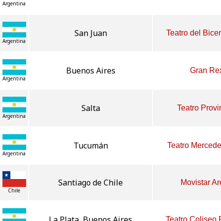
Argentina
San Juan
Teatro del Bice
Argentina
Buenos Aires
Gran Re
Argentina
Salta
Teatro Provi
Argentina
Tucumán
Teatro Merced
Argentina
Santiago de Chile
Movistar A
Chile
La Plata, Buenos Aires
Teatro Coliseo