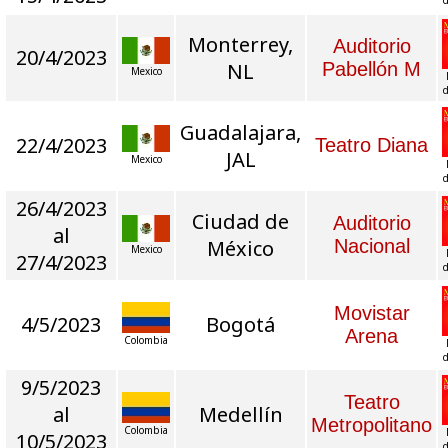
Monterrey,
Auditorio
20/4/2023
NL
Pabellón M
Mexico
d
Guadalajara,
22/4/2023
Teatro Diana
JAL
Mexico
d
26/4/2023
Ciudad de
Auditorio
al
México
Nacional
Mexico
27/4/2023
d
Movistar
4/5/2023
Bogotá
Arena
Colombia
d
9/5/2023
Teatro
al
Medellín
Metropolitano
Colombia
10/5/2023
d