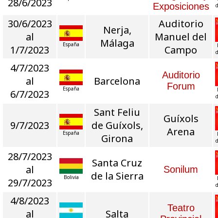
28/6/2023
Exposiciones
d
30/6/2023
Auditorio
Nerja,
al
Manuel del
Málaga
España
1/7/2023
Campo
d
4/7/2023
Auditorio
al
Barcelona
Forum
España
6/7/2023
d
Sant Feliu
Guíxols
9/7/2023
de Guíxols,
Arena
España
Girona
d
28/7/2023
Santa Cruz
al
Sonilum
de la Sierra
Bolivia
29/7/2023
d
4/8/2023
Teatro
al
Salta