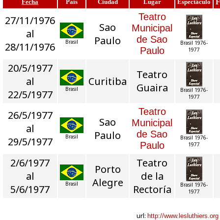
F
Fecha
País
Ciudad
Lugar
Espectáculo
Teatro
27/11/1976
Sao
Municipal
al
Paulo
de Sao
Brasil
Brasil 1976-
28/11/1976
Paulo
1977
20/5/1977
Teatro
al
Curitiba
Guaira
Brasil
Brasil 1976-
22/5/1977
1977
Teatro
26/5/1977
Sao
Municipal
al
Paulo
de Sao
Brasil
Brasil 1976-
29/5/1977
Paulo
1977
2/6/1977
Teatro
Porto
al
de la
Alegre
Brasil
Brasil 1976-
5/6/1977
Rectoría
1977
url:
http://www.lesluthiers.org