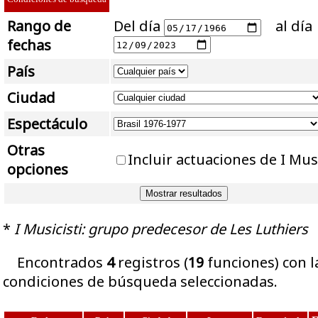
Rango de
Del día
al día
fechas
País
Ciudad
Espectáculo
Otras
Incluir actuaciones de I Mus
opciones
*
I Musicisti: grupo predecesor de Les Luthiers
Encontrados
4
registros (
19
funciones) con l
condiciones de búsqueda seleccionadas.