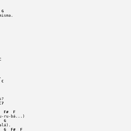
G
isma.

C


C
?

C7
F#
F
-ru-bá...)

G
G
F#
F