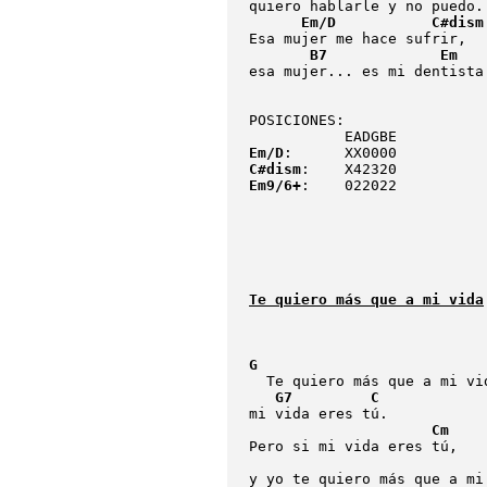
quiero hablarle y no puedo.

Em/D
C#dism
Esa mujer me hace sufrir,

B7
Em
esa mujer... es mi dentista.
POSICIONES:

Em/D
C#dism
Em9/6+
:    022022

Te quiero más que a mi vida
G

  Te quiero más que a mi vid
G7
C
mi vida eres tú.

Cm
Pero si mi vida eres tú,

y yo te quiero más que a mi 