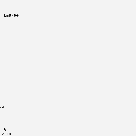
Em9/6+


a,

G
vida
