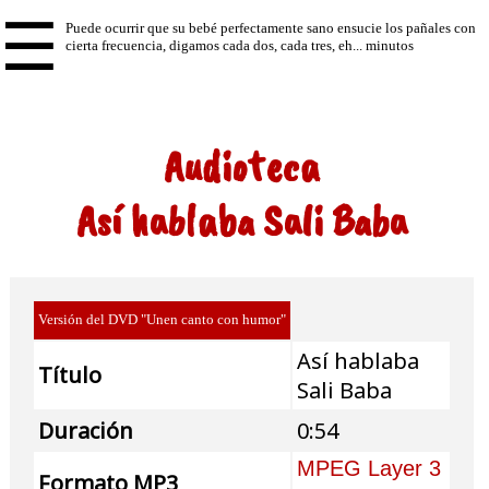
☰
Audioteca
Así hablaba Sali Baba
Versión del DVD "Unen canto con humor"
Así hablaba
Título
Sali Baba
Duración
0:54
MPEG Layer 3
Formato MP3