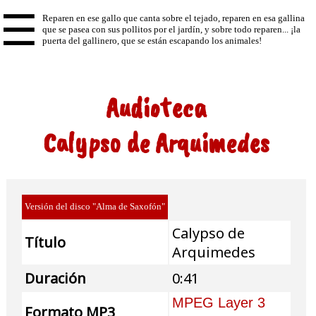
☰
Audioteca
Calypso de Arquimedes
Versión del disco "Alma de Saxofón"
Calypso de
Título
Arquimedes
Duración
0:41
MPEG Layer 3
Formato MP3