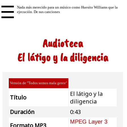
☰
Audioteca
El látigo y la diligencia
Versión de "Todos somos mala gente"
El látigo y la
Título
diligencia
Duración
0:43
MPEG Layer 3
Formato MP3