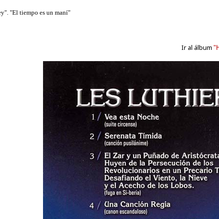
Ir al álbum
"