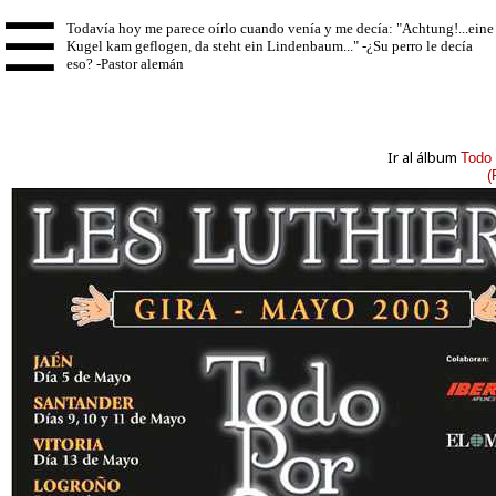
☰
Ir al álbum
Todo 
(