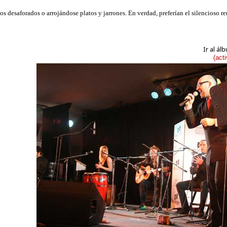
Ir al á
(act