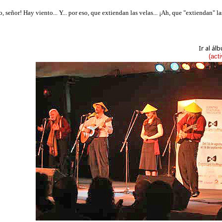
Ir al á
(act