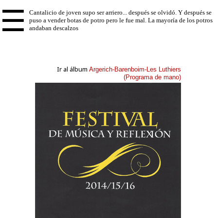
☰
Ir al álbum
Argerich-Barenboim-Les Luthiers
(Programa de mano)