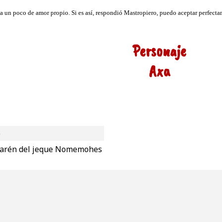
Personaje
Axa
o
 harén del jeque Nomemohes