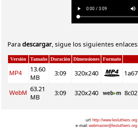
Para
descargar
, sigue los siguientes enlaces
Versión
Tamaño
Duración
Dimensiones
Formato
13.60
3:09
320x240
1a67
MP4
MB
63.21
3:09
320x240
8c02
WebM
MB
url:
http://www.lesluthiers.org
e-mail:
webmaster@lesluthiers.org