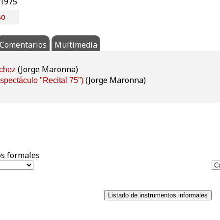
 1975
so
Comentarios
Multimedia
(Jorge Maronna)
nchez
(Jorge Maronna)
Espectáculo "Recital 75")
s formales
Listado de instrumentos informales