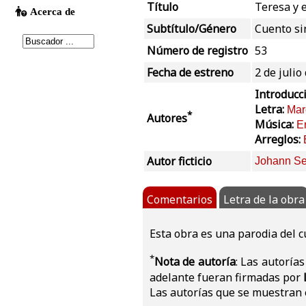
Título
Teresa y e
Subtítulo/Género
Cuento si
Número de registro
53
Fecha de estreno
2 de julio
Introducc
Letra:
Mar
*
Autores
Música:
E
Arreglos:
Autor ficticio
Johann Se
Comentarios
Letra de la obra
Esta obra es una parodia del c
*
Nota de autoría
: Las autoría
adelante fueran firmadas por
Las autorías que se muestran e