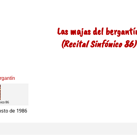
Las majas del bergantí
(Recital Sinfónico 86)
rgantín
nico 86
osto de 1986