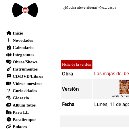
Ficha de la versión
Obra
Las majas del be
Versión
Recital Sinfó
Fecha
Lunes, 11 de ag