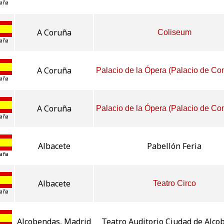
aña
A Coruña
Coliseum
aña
A Coruña
Palacio de la Ópera (Palacio de Co
aña
A Coruña
Palacio de la Ópera (Palacio de Co
aña
Albacete
Pabellón Feria
aña
Albacete
Teatro Circo
aña
Alcobendas, Madrid
Teatro Auditorio Ciudad de Alco