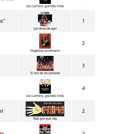
Les Luthiers, grandes hitos
as"
1
Las obras de ayer
2
Viegésimo aniversario
3
El reír de los cantares
4
Les Luthiers, grandes hitos
el
2
Todo por que rías
2
te