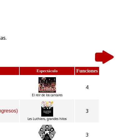
as.
Funciones
Espectáculo
4
El reír de los cantares
3
ngresos)
Les Luthiers, grandes hitos
3