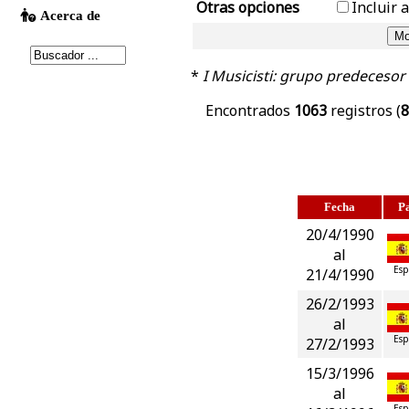
Otras opciones
Incluir 
*
I Musicisti: grupo predecesor
Encontrados
1063
registros (
8
Fecha
Pa
20/4/1990
al
Esp
21/4/1990
26/2/1993
al
Esp
27/2/1993
15/3/1996
al
Esp