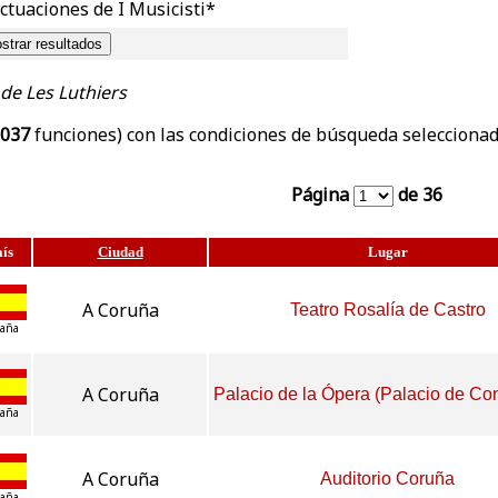
actuaciones de I Musicisti*
 de Les Luthiers
037
funciones) con las condiciones de búsqueda seleccionad
Página
de 36
ís
Ciudad
Lugar
A Coruña
Teatro Rosalía de Castro
aña
A Coruña
Palacio de la Ópera (Palacio de Co
aña
A Coruña
Auditorio Coruña
aña