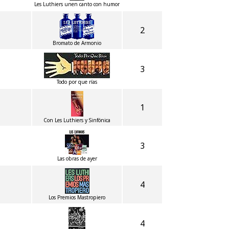
Les Luthiers unen canto con humor
2
Bromato de Armonio
3
Todo por que rías
1
Con Les Luthiers y Sinfónica
3
Las obras de ayer
4
Los Premios Mastropiero
4