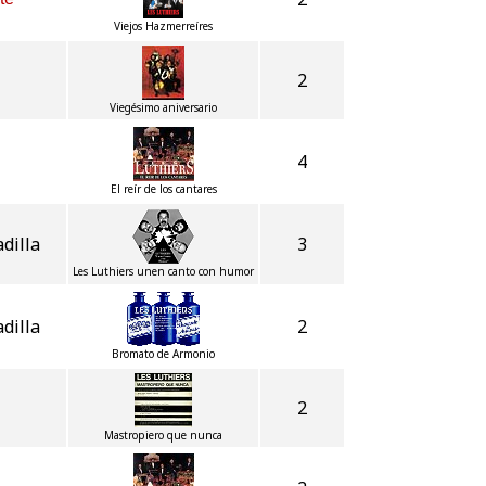
Viejos Hazmerreíres
2
Viegésimo aniversario
4
El reír de los cantares
dilla
3
Les Luthiers unen canto con humor
dilla
2
Bromato de Armonio
2
Mastropiero que nunca