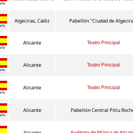
aña
Algeciras, Cádiz
Pabellón "Ciudad de Algecir
aña
Alicante
Teatro Principal
aña
Alicante
Teatro Principal
aña
Alicante
Teatro Principal
aña
Alicante
Pabellón Central Pitiu Roch
aña
Alicante
Auditorio de Música de Alican