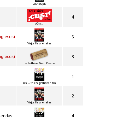
Lutherapia
4
¡Chist!
5
ngresos)
Viejos Hazmerreíres
3
ngresos)
Les Luthiers Gran Reserva
1
Les Luthiers, grandes hitos
2
Viejos Hazmerreíres
bendas
4